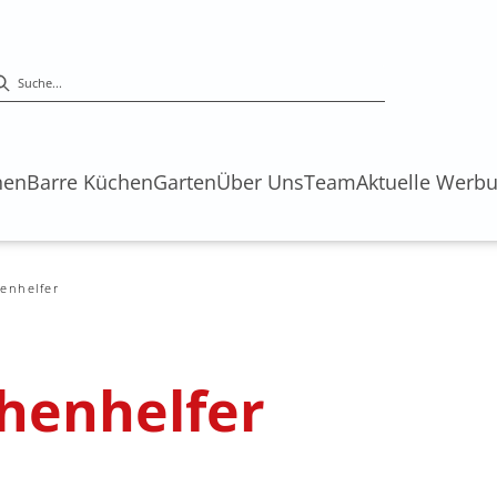
hen
Barre Küchen
Garten
Über Uns
Team
Aktuelle Werb
enhelfer
henhelfer