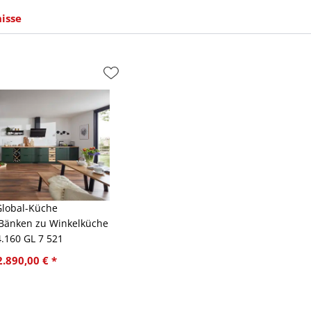
isse
Global-Küche
 Bänken zu Winkelküche
.160 GL 7 521
2.890,00 € *