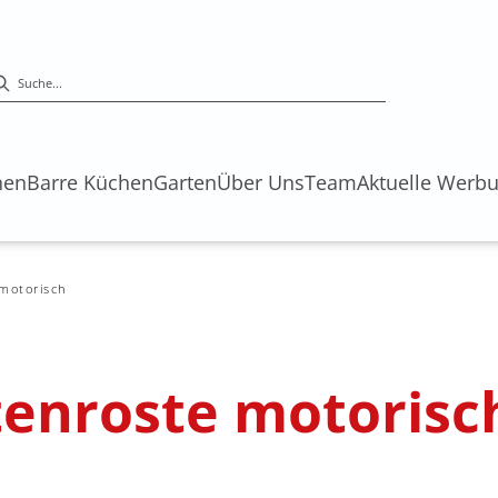
hen
Barre Küchen
Garten
Über Uns
Team
Aktuelle Werb
motorisch
tenroste motorisc