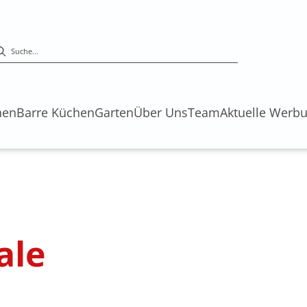
hen
Barre Küchen
Garten
Über Uns
Team
Aktuelle Werb
ale