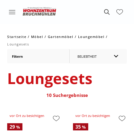
Startseite
Möbel
Gartenmöbel
Loungemöbel
Loungesets
Filtern
BELIEBTHEIT
Loungesets
10 Suchergebnisse
vor Ort zu besichtigen
vor Ort zu besichtigen
29
35
%
%