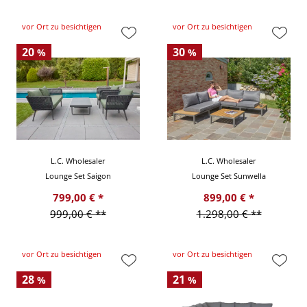
vor Ort zu besichtigen
vor Ort zu besichtigen
20
30
%
%
L.C. Wholesaler
L.C. Wholesaler
Lounge Set Saigon
Lounge Set Sunwella
799,00 € *
899,00 € *
999,00 € **
1.298,00 € **
vor Ort zu besichtigen
vor Ort zu besichtigen
28
21
%
%