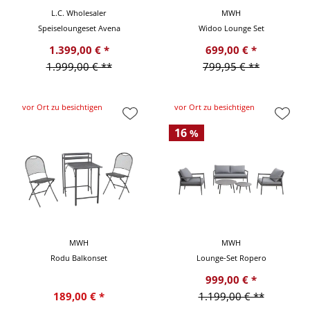
L.C. Wholesaler
MWH
Speiseloungeset Avena
Widoo Lounge Set
1.399,00 € *
699,00 € *
1.999,00 € **
799,95 € **
vor Ort zu besichtigen
vor Ort zu besichtigen
16
%
MWH
MWH
Rodu Balkonset
Lounge-Set Ropero
999,00 € *
189,00 € *
1.199,00 € **