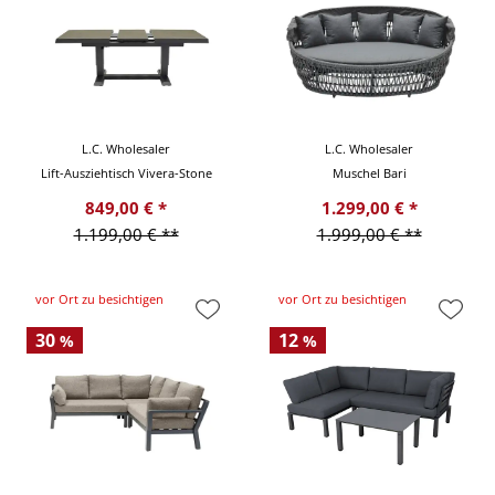
L.C. Wholesaler
L.C. Wholesaler
Lift-Ausziehtisch Vivera-Stone
Muschel Bari
849,00 € *
1.299,00 € *
1.199,00 € **
1.999,00 € **
vor Ort zu besichtigen
vor Ort zu besichtigen
30
12
%
%