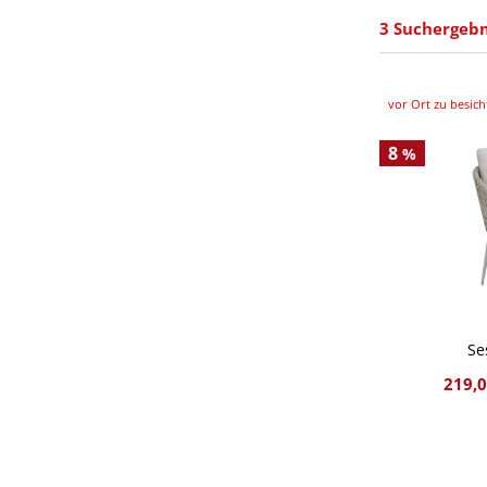
3 Suchergebn
vor Ort zu besich
8
%
Se
219,0