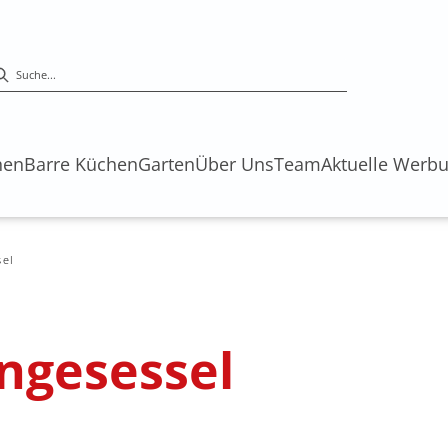
hen
Barre Küchen
Garten
Über Uns
Team
Aktuelle Werb
el
ngesessel