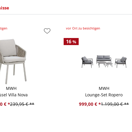
isse
tigen
vor Ort zu besichtigen
16
%
MWH
MWH
ssel Villa Nova
Lounge-Set Ropero
0 € *
239,95 € **
999,00 € *
1.199,00 € **